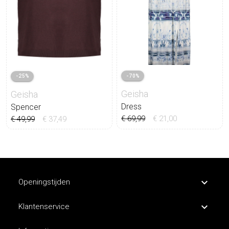
-70%
-25%
Geisha
Geisha
Dress
Spencer
€ 69,99
€ 21,00
€ 49,99
€ 37,49
Openingstijden
Klantenservice