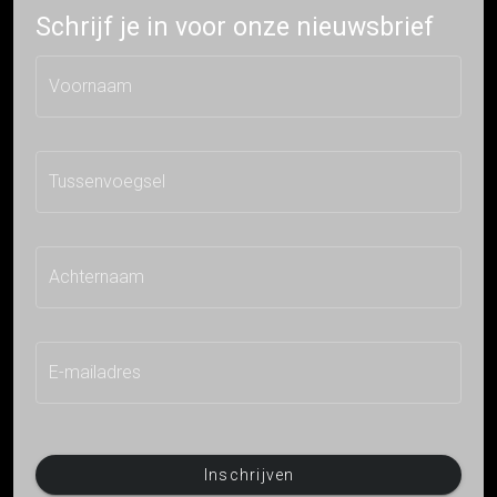
Schrijf je in voor onze nieuwsbrief
Voornaam
Tussenvoegsel
Achternaam
E-mailadres
Inschrijven