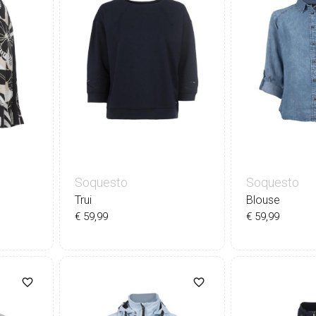
Soquesto
Soquesto
Trui
Blouse
€ 59,99
€ 59,99
42
36
38
40
42
44
36
38
4