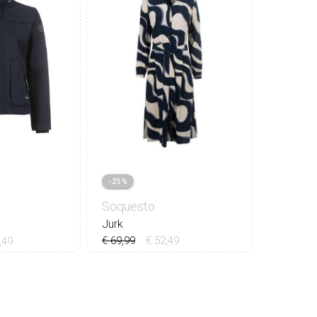
-25%
Soquesto
Jurk
€ 69,99
€ 52,49
,49
36
38
40
42
44
0
42
44