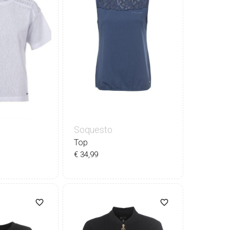
Soquesto
Top
€ 34,99
36
38
40
42
44
0
42
44