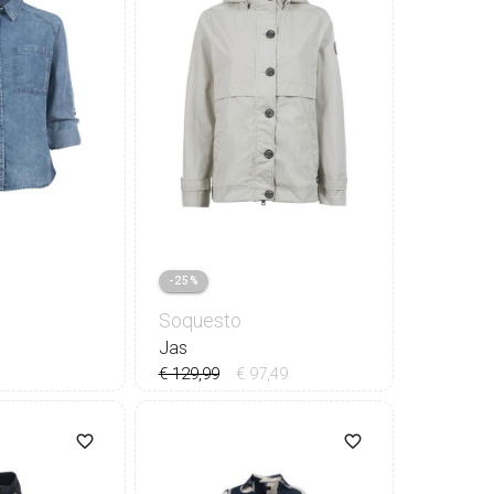
-25%
Soquesto
Jas
€ 129,99
€ 97,49
0
42
44
36
38
40
42
44