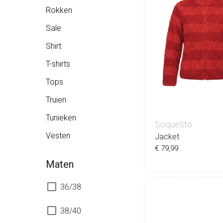
Rokken
Sale
Shirt
T-shirts
Tops
Truien
Tunieken
Soquesto
Vesten
Jacket
€ 79,99
Maten
36/38
36
38
40
42
38/40