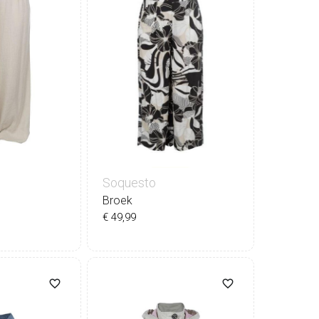
Soquesto
Broek
€ 49,99
8
40
42
34
36
38
40
42