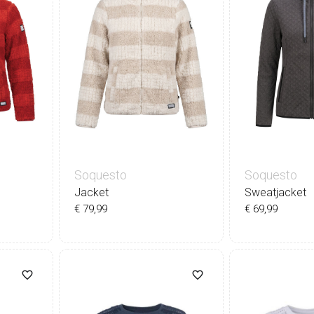
Soquesto
Soquesto
Jacket
Sweatjacket
€ 79,99
€ 69,99
44
36
38
40
42
44
36
38
4