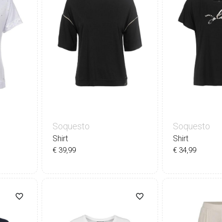
Soquesto
Soquesto
Shirt
Shirt
€ 39,99
€ 34,99
44
36
38
40
42
44
36
38
4