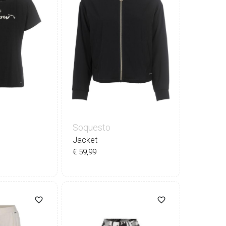
Soquesto
Jacket
€ 59,99
36
38
40
42
44
0
42
44