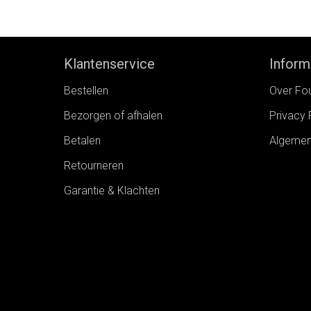
36
38
40
42
Klantenservice
Inform
Bestellen
Over Fo
Bezorgen of afhalen
Privacy 
Betalen
Algemen
Retourneren
Garantie & Klachten