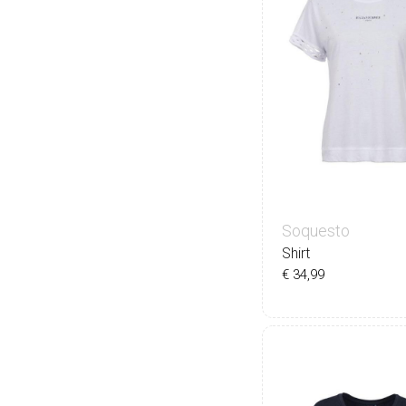
Soquesto
Shirt
€ 34,99
36
38
40
42