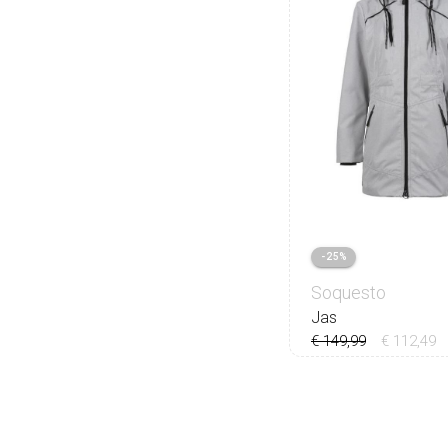
-25%
Soquesto
Jas
€ 149,99
€ 112,49