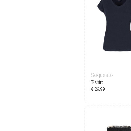
Soquesto
T-shirt
€ 29,99
36
38
40
42