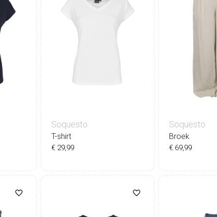
Soquesto
Soquesto
T-shirt
Broek
€ 29,99
€ 69,99
34
36
3
44
36
38
40
42
44