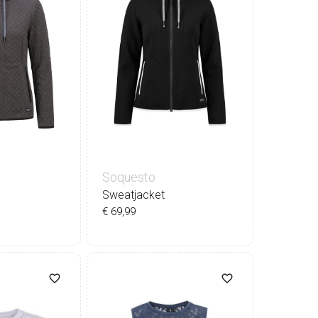
Soquesto
Sweatjacket
€ 69,99
0
42
44
36
38
40
42