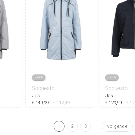
-25%
-25%
Soquesto
Soquesto
Jas
Jas
€ 149,99
€ 112,49
€ 129,99
€ 97
36
38
4
1
2
3
volgende