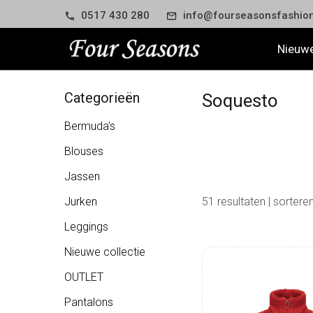
0517 430 280
info@fourseasonsfashion
Nieuwe
Categorieën
Soquesto
Bermuda's
Blouses
Jassen
Jurken
51
resultaten
| sorter
Leggings
Nieuwe collectie
OUTLET
Pantalons