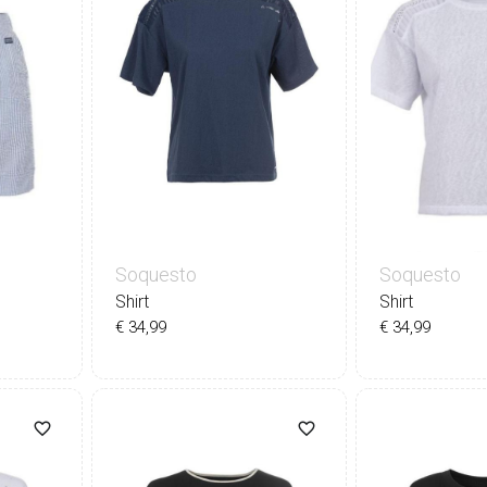
Soquesto
Soquesto
Shirt
Shirt
€ 34,99
€ 34,99
42
36
38
40
42
44
36
38
4