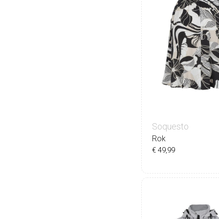
Soquesto
Rok
€ 49,99
34
36
38
40