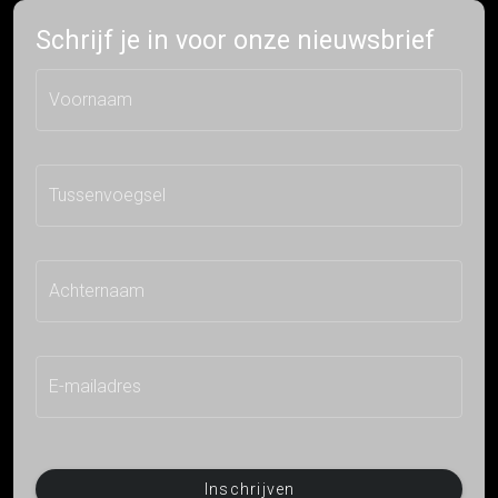
Schrijf je in voor onze nieuwsbrief
Voornaam
Tussenvoegsel
Achternaam
E-mailadres
Inschrijven