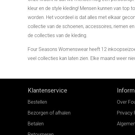
kleur en de style kleding! Mensen kunnen van top t
worden. Het voordeel is dat alles met elkaar gec
collectie van de schoenen, accessoires, riemen en 
de collecties van de kleding.
Four Seasons Womenswear heeft 12 inkoopseizoe
veel collecties kan laten zien. Elke maand weer nie
Klantenservice
Inform
Bestellen
Over Fo
Bezorgen of afhalen
Privacy 
Betalen
Algemen
Retourneren