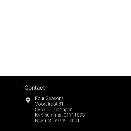
Contact
Four Seasons
Voorstraat 81
8861 BH Harlingen
KvK-nummer: 01111093
Btw: nl815974917b01