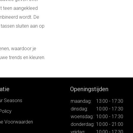
ot teen aangekleed
ombineerd wordt. De
tassen sluiten aan op
nen, waardoor je
uwe trends en kleuren.
atie
Openingstijden
ur Seasons
maandag:
13:00 - 17:30
dinsdag:
10:00 - 17:30
Policy
woensdag:
10:00 - 17:30
e Voorwaarden
donderdag:
10:00 - 21:00
vrijdag:
10:00 - 17:30