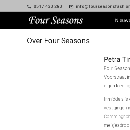
0517 430 280
info@fourseasonsfashion
Nieuwe
Over Four Seasons
Petra 
Four Season
Voorstraat i
eigen kledi
Inmiddels is
vestigingen 
Camminghabur
meisjesdroo