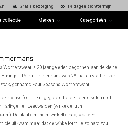
.nl
Gratis bezorging
14 dagen zichttermijn
 collectie
Merken
Categorieën
Timmermans
s Womenswear is 20 jaar geleden begonnen, aan de kleine
n Harlingen. Petra Timmermans was 28 jaar en startte haar
ngzaak, genaamd Four Seasons Womenswear.
 deze winkelformule uitgegroeid tot een kleine keten met
in Harlingen en Leeuwarden (winkelcentrum
en). Dat ik al een eigen winkeltje had, was een
m die uitkwam maar dat de winkelformule zo hard zou