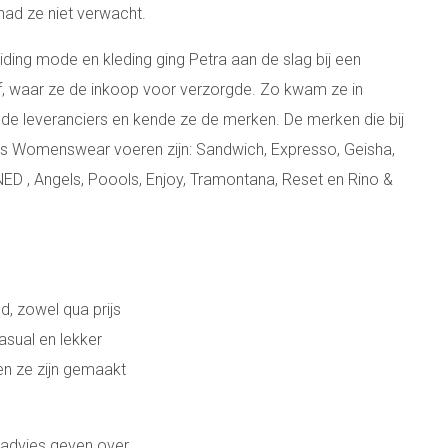
 had ze niet verwacht.
iding mode en kleding ging Petra aan de slag bij een
jf, waar ze de inkoop voor verzorgde. Zo kwam ze in
de leveranciers en kende ze de merken. De merken die bij
s Womenswear voeren zijn: Sandwich, Expresso, Geisha,
NED , Angels, Poools, Enjoy, Tramontana, Reset en Rino &
, zowel qua prijs
sual en lekker
en ze zijn gemaakt
 advies geven over