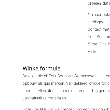
groeien, dat
Na haar ople
kledingbedri
contact met 
Four Season
Street-One, 
Pelle.
Winkelformule
De collectie bij Four Seasons Womenswear is breed
opbouw als qua merken. Van gekleed, chique tot ca
sportief. Alles stijlen hebben echter een ding geme
van natuurlijke materialen.
Onze kracht is dat we mensen nog een persoonlijk