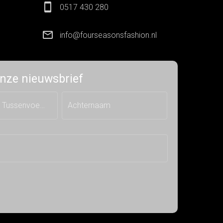
0517 430 280
info@fourseasonsfashion.nl
 onze nieuwsbrief
Tussenvoegsel
Achternaam